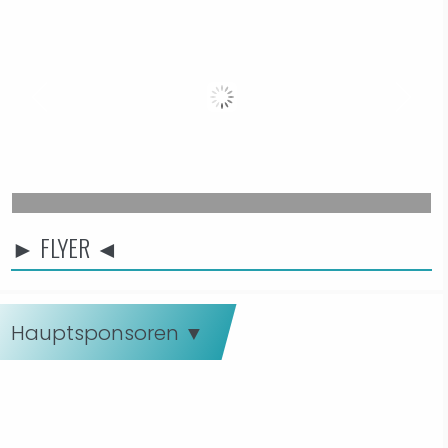
► FLYER ◄
Hauptsponsoren ▼